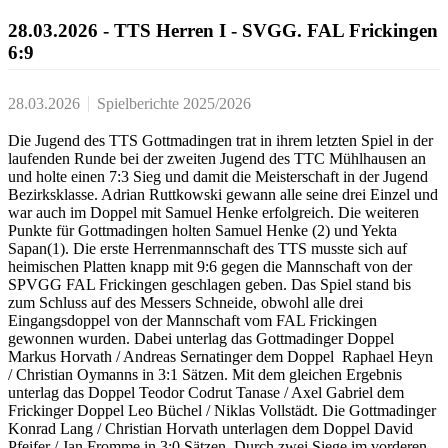
28.03.2026 - TTS Herren I - SVGG. FAL Frickingen
6:9
28.03.2026
Spielberichte 2025/2026
Die Jugend des TTS Gottmadingen trat in ihrem letzten Spiel in der
laufenden Runde bei der zweiten Jugend des TTC Mühlhausen an
und holte einen 7:3 Sieg und damit die Meisterschaft in der Jugend
Bezirksklasse. Adrian Ruttkowski gewann alle seine drei Einzel und
war auch im Doppel mit Samuel Henke erfolgreich. Die weiteren
Punkte für Gottmadingen holten Samuel Henke (2) und Yekta
Sapan(1). Die erste Herrenmannschaft des TTS musste sich auf
heimischen Platten knapp mit 9:6 gegen die Mannschaft von der
SPVGG FAL Frickingen geschlagen geben. Das Spiel stand bis
zum Schluss auf des Messers Schneide, obwohl alle drei
Eingangsdoppel von der Mannschaft vom FAL Frickingen
gewonnen wurden. Dabei unterlag das Gottmadinger Doppel
Markus Horvath / Andreas Sernatinger dem Doppel Raphael Heyn
/ Christian Oymanns in 3:1 Sätzen. Mit dem gleichen Ergebnis
unterlag das Doppel Teodor Codrut Tanase / Axel Gabriel dem
Frickinger Doppel Leo Büchel / Niklas Vollstädt. Die Gottmadinger
Konrad Lang / Christian Horvath unterlagen dem Doppel David
Pfeifer / Jan Fromme in 3:0 Sätzen. Durch zwei Siege im vorderen