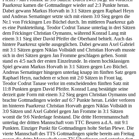
Paarkreuz kamen die Gottmadinger wieder auf 2:3 Punkte heran.
Dabei gewann Markus Horvath in 3:1 Sätzen gegen Raphael Heyn
und Andreas Sernatinger setzte sich mit einem 3:0 Sieg gegen die
Nr.1 von Frickingen Leo Büchel durch. Im mittleren Paarkreuz gab
es eine Punkteteilung. Teodor Codrut Tanase unterlag in drei Sätzen
dem Frickinger Christian Oymanns, während Konrad Lang mit
einem 3:1 Sieg über David Pfeifer die Oberhand behielt. Auch das
hintere Paarkreuz spielte ausgeglichen. Dabei gewann Axel Gabriel
mit 3:1 Sätzen gegen Niklas Vollstädt und Christian Horvath musste
sich in drei Sätzen gegen Jan Fromme geschlagen geben. Somit
stand es 4:5 nach der ersten Einzelrunde. In einem hochklassigen
Spiel gewann Markus Horvath in 3:1 Sätzen gegen Leo Büchel.
Andreas Sernatinger hingegen unterlag knapp im fünften Satz gegen
Raphael Heyn, nachdem er schon mit 2:0 Sätzen in Front lag.
Teodor Codrut Tanase verlor im entscheidenden fünften Satz mit
11:8 Punkten gegen David Pfeifer. Konrad Lang bestätigte seine
derzeit gute Form mit einem 3:2 Sieg gegen Christian Oymanns und
brachte Gottmadingen wieder auf 6:7 Punkte heran. Leider verloren
im hinteren Paarkreuz Christian Horvath gegen Niklas Vollstädt in
3:0 Sätzen und Axel Gabriel gegen Jan Fromme in 3:1 Sätzen
womit die 9:6 Niederlage feststand. Die dritte Herrenmannschaft
unterlag der dritten Mannschaft vom TTC Beuren a.d.A. mit 9:1
Punkten. Einziger Punkt für Gottmadingen holte Stefan Plewe. Die
vierte Mannschaft des TTS Gottmadingen spielte bereits am Freitag