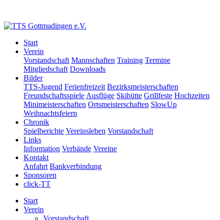
Start
Verein
Vorstandschaft
Mannschaften
Training
Termine
Mitgliedschaft
Downloads
Bilder
TTS-Jugend
Ferienfreizeit
Bezirksmeisterschaften
Freundschaftsspiele
Ausflüge
Skihütte
Grillfeste
Hochzeiten
Minimeisterschaften
Ortsmeisterschaften
SlowUp
Weihnachtsfeiern
Chronik
Spielberichte
Vereinsleben
Vorstandschaft
Links
Information
Verbände
Vereine
Kontakt
Anfahrt
Bankverbindung
Sponsoren
click-TT
Start
Verein
Vorstandschaft