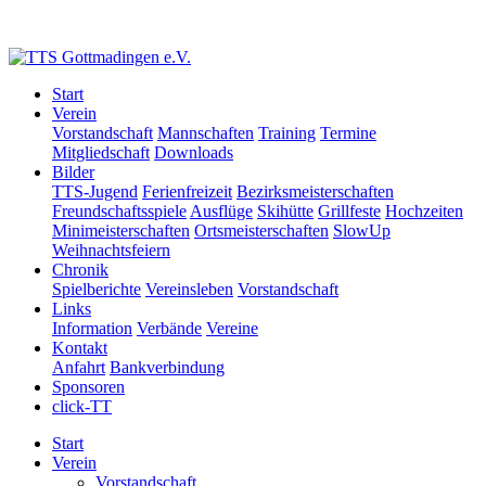
Start
Verein
Vorstandschaft
Mannschaften
Training
Termine
Mitgliedschaft
Downloads
Bilder
TTS-Jugend
Ferienfreizeit
Bezirksmeisterschaften
Freundschaftsspiele
Ausflüge
Skihütte
Grillfeste
Hochzeiten
Minimeisterschaften
Ortsmeisterschaften
SlowUp
Weihnachtsfeiern
Chronik
Spielberichte
Vereinsleben
Vorstandschaft
Links
Information
Verbände
Vereine
Kontakt
Anfahrt
Bankverbindung
Sponsoren
click-TT
Start
Verein
Vorstandschaft