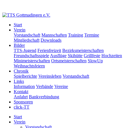
Start
Verein
Vorstandschaft
Mannschaften
Training
Termine
Mitgliedschaft
Downloads
Bilder
TTS-Jugend
Ferienfreizeit
Bezirksmeisterschaften
Freundschaftsspiele
Ausflüge
Skihütte
Grillfeste
Hochzeiten
Minimeisterschaften
Ortsmeisterschaften
SlowUp
Weihnachtsfeiern
Chronik
Spielberichte
Vereinsleben
Vorstandschaft
Links
Information
Verbände
Vereine
Kontakt
Anfahrt
Bankverbindung
Sponsoren
click-TT
Start
Verein
Vorstandschaft