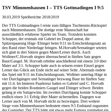
TSV Mimmenhausen I – TTS Gottmadingen I 9:5
30.03.2019
Spielberichte 2018/2019
Der TTS Gottmadingen I reiste zum fälligen Tischtennis-Rückspiel
nach Mimmenhausen. Die dortige erste Mannschaft hat
ausschließlich erfahrene Spieler im Team. Trotzdem konnten
Schopper, der erstmals mit Gabriel im Doppel antrat, die
Spitzenpaarung Häge /Ehinger beim 9:11 im Entscheidungssatz an
den Rand einer Niederlage bringen. M.Horvath/Sernatinger setzten
sich glatt in drei Sätzen gegen Maier/Lerner durch. Auch
Wollmer/C.Horvath siegten überraschend in fünften Satz gegen
Baur/Gaugel. M. Horvath erhöhte anschließend mit einem 3:0 über
Maier auf 3:1. Schopper hatte auch in seinem ersten Einzel gegen
Lerner das Glück am Ende nicht auf seiner Seite. Abermals endete
das Spiel mit 9:11 im Entscheidungssatz. Wollmer unterlag Häge in
vier Durchgängen und Sernatinger bezwang Baur im fünften Satz
mit 11:4. Im hinteren Paarkreuz hatten es Gabriel und C. Horvath
gegen die beiden Routiniers Gaugel und Ehinger schwer. Beiden
gelang je ein Satzgewinn. Im zweiten Durchgang konnte Schopper
endlich einen 3:1 Erfolg über Maier sicherstellen. Dagegen war
Lerner auch von M. Horvath nicht zu bezwingen. Drei weitere
Siege vom Mimmenhausen bedeutete einen 9:5 Endstand zugunsten
der Gastgeber. Der TTS hätte mit etwas mehr Fortuna zumindest ein